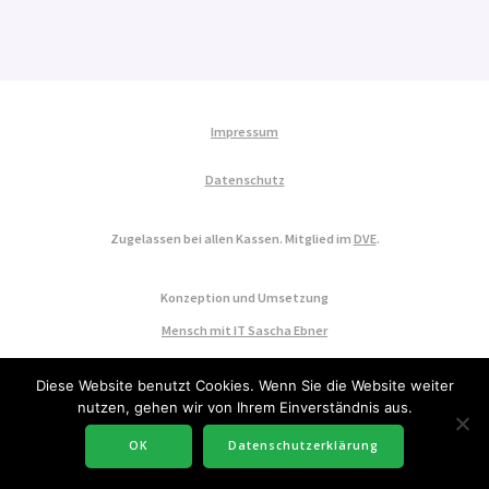
Impressum
Datenschutz
Zugelassen bei allen Kassen. Mitglied im
DVE
.
Konzeption und Umsetzung
Mensch mit IT Sascha Ebner
Diese Website benutzt Cookies. Wenn Sie die Website weiter
nutzen, gehen wir von Ihrem Einverständnis aus.
OK
Datenschutzerklärung
© 2026 ErgoAktiv GbR