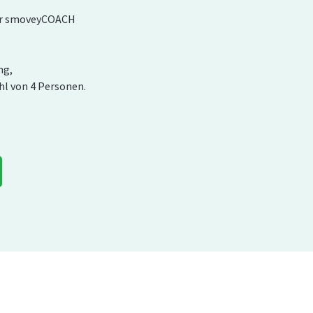
ter smoveyCOACH
ng,
hl von 4 Personen.