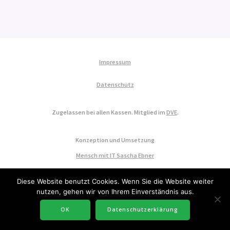
Impressum
Datenschutz
Zugelassen bei allen Kassen. Mitglied im
DVE
.
Konzeption und Umsetzung
Mensch mit IT Sascha Ebner
Diese Website benutzt Cookies. Wenn Sie die Website weiter
nutzen, gehen wir von Ihrem Einverständnis aus.
OK
Datenschutzerklärung
© 2026 ErgoAktiv GbR