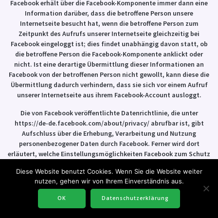
Facebook erhält über die Facebook-Komponente immer dann eine
Information darüber, dass die betroffene Person unsere
Internetseite besucht hat, wenn die betroffene Person zum
Zeitpunkt des Aufrufs unserer Internetseite gleichzeitig bei
Facebook eingeloggt ist; dies findet unabhängig davon statt, ob
die betroffene Person die Facebook-Komponente anklickt oder
nicht. Ist eine derartige Übermittlung dieser Informationen an
Facebook von der betroffenen Person nicht gewollt, kann diese die
Übermittlung dadurch verhindern, dass sie sich vor einem Aufruf
unserer Internetseite aus ihrem Facebook-Account ausloggt.
Die von Facebook veröffentlichte Datenrichtlinie, die unter
https://de-de.facebook.com/about/privacy/ abrufbar ist, gibt
Aufschluss über die Erhebung, Verarbeitung und Nutzung
personenbezogener Daten durch Facebook. Ferner wird dort
erläutert, welche Einstellungsmöglichkeiten Facebook zum Schutz
der Privatsphäre der betroffenen Person bietet. Zudem sind
Diese Website benutzt Cookies. Wenn Sie die Website weiter
unterschiedliche Applikationen erhältlich, die es ermöglichen, eine
nutzen, gehen wir von Ihrem Einverständnis aus.
Datenübermittlung an Facebook zu unterdrücken. Solche
Applikationen können durch die betroffene Person genutzt werden,
OK
Datenschutzerklärung
um eine Datenübermittlung an Facebook zu unterdrücken.